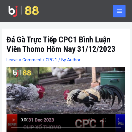
Skip
Post
Main
to
navigation
Men
content
Đá Gà Trực Tiếp CPC1 Bình Luận
Viên Thomo Hôm Nay 31/12/2023
Leave a Comment
/
CPC 1
/ By
Author