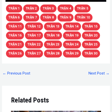
TRẬN 1
TRẬN 2
TRẬN 3
TRẬN 4
TRẬN 5
TRẬN 6
TRẬN 7
TRẬN 8
TRẬN 9
TRẬN 10
TRẬN 11
TRẬN 12
TRẬN 13
TRẬN 14
TRẬN 15
TRẬN 16
TRẬN 17
TRẬN 18
TRẬN 19
TRẬN 20
TRẬN 21
TRẬN 22
TRẬN 23
TRẬN 24
TRẬN 25
TRẬN 26
TRẬN 27
TRẬN 28
TRẬN 29
TRẬN 30
←
Previous Post
Next Post
→
Related Posts