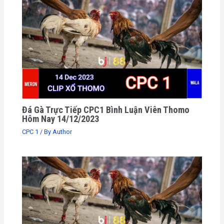
Đá Gà Trực Tiếp CPC1 Bình Luận Viên Thomo
Hôm Nay 14/12/2023
CPC 1
/ By
Author