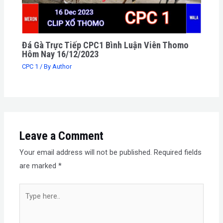
Đá Gà Trực Tiếp CPC1 Bình Luận Viên Thomo
Hôm Nay 16/12/2023
CPC 1
/ By
Author
Leave a Comment
Your email address will not be published.
Required fields
are marked
*
Type
here..