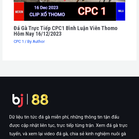
Đá Gà Trực Tiếp CPC1 Bình Luận Viên Thomo
Hôm Nay 16/12/2023
CPC 1
/ By
Author
Dữ liệu tin tức đá gà miễn phí, những thông tin tận đấu
được cập nhật liên tục, trực tiếp từng trận. Xem đá gà trực
tuyến, và xem lại video đá gà, chia sẻ kinh nghiệm nuôi gà