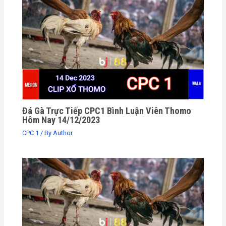
Đá Gà Trực Tiếp CPC1 Bình Luận Viên Thomo
Hôm Nay 14/12/2023
CPC 1
/ By
Author