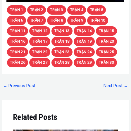
TRẬN 1
TRẬN 2
TRẬN 3
TRẬN 4
TRẬN 5
TRẬN 6
TRẬN 7
TRẬN 8
TRẬN 9
TRẬN 10
TRẬN 11
TRẬN 12
TRẬN 13
TRẬN 14
TRẬN 15
TRẬN 16
TRẬN 17
TRẬN 18
TRẬN 19
TRẬN 20
TRẬN 21
TRẬN 22
TRẬN 23
TRẬN 24
TRẬN 25
TRẬN 26
TRẬN 27
TRẬN 28
TRẬN 29
TRẬN 30
←
Previous Post
Next Post
→
Related Posts