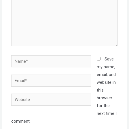
Name*
Save
my name,
email, and
Email*
website in
this
Website
browser
for the
next time I
comment.