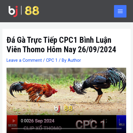
Skip
Post
Main
to
navigation
Men
content
Đá Gà Trực Tiếp CPC1 Bình Luận
Viên Thomo Hôm Nay 26/09/2024
Leave a Comment
/
CPC 1
/ By
Author