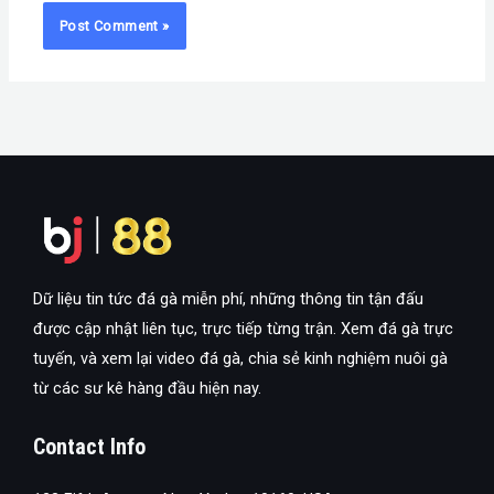
Dữ liệu tin tức đá gà miễn phí, những thông tin tận đấu
được cập nhật liên tục, trực tiếp từng trận. Xem đá gà trực
tuyến, và xem lại video đá gà, chia sẻ kinh nghiệm nuôi gà
từ các sư kê hàng đầu hiện nay.
Contact Info