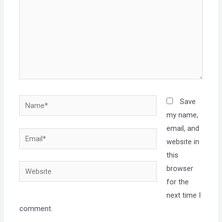
Name*
Save
my name,
email, and
Email*
website in
this
Website
browser
for the
next time I
comment.