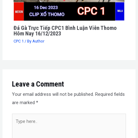
Đá Gà Trực Tiếp CPC1 Bình Luận Viên Thomo
Hôm Nay 16/12/2023
CPC 1
/ By
Author
Leave a Comment
Your email address will not be published.
Required fields
are marked
*
Type
here..