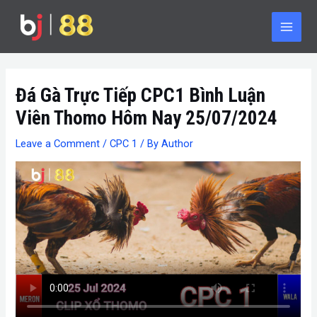
Skip
Post
Main
to
navigation
Men
content
Đá Gà Trực Tiếp CPC1 Bình Luận
Viên Thomo Hôm Nay 25/07/2024
Leave a Comment
/
CPC 1
/ By
Author