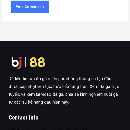
Dữ liệu tin tức đá gà miễn phí, những thông tin tận đấu
được cập nhật liên tục, trực tiếp từng trận. Xem đá gà trực
tuyến, và xem lại video đá gà, chia sẻ kinh nghiệm nuôi gà
từ các sư kê hàng đầu hiện nay.
Contact Info