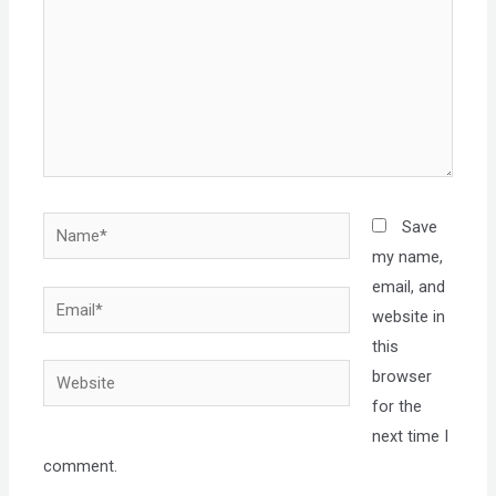
Name*
Save
my name,
email, and
Email*
website in
this
Website
browser
for the
next time I
comment.