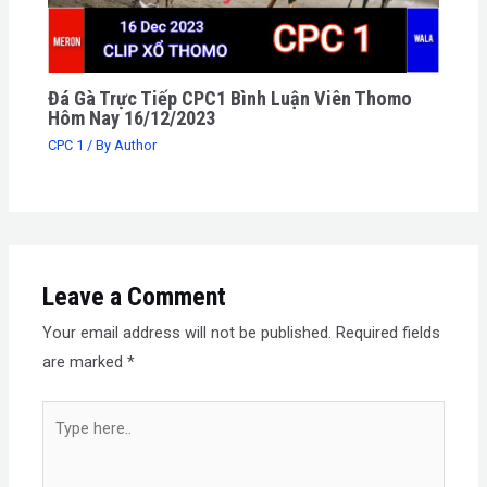
Đá Gà Trực Tiếp CPC1 Bình Luận Viên Thomo
Hôm Nay 16/12/2023
CPC 1
/ By
Author
Leave a Comment
Your email address will not be published.
Required fields
are marked
*
Type
here..