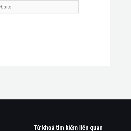
ite
Từ khoá tìm kiếm liên quan