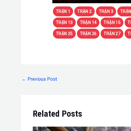
TRẬN 1
TRẬN 2
TRẬN 3
TRẬN
TRẬN 13
TRẬN 14
TRẬN 15
T
TRẬN 25
TRẬN 26
TRẬN 27
T
←
Previous Post
Related Posts