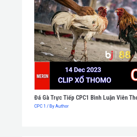
Đá Gà Trực Tiếp CPC1 Bình Luận Viên T
CPC 1
/ By
Author