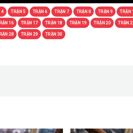
 4
TRẬN 5
TRẬN 6
TRẬN 7
TRẬN 8
TRẬN 9
TRẬN 
RẬN 16
TRẬN 17
TRẬN 18
TRẬN 19
TRẬN 20
TRẬN 2
RẬN 28
TRẬN 29
TRẬN 30