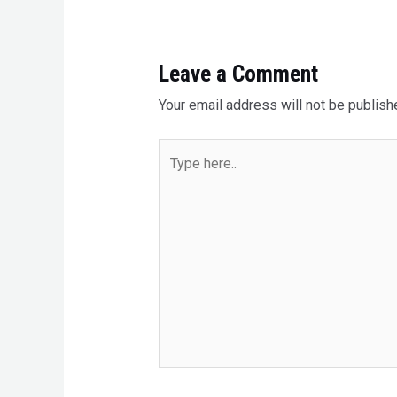
Leave a Comment
Your email address will not be publish
Type
here..