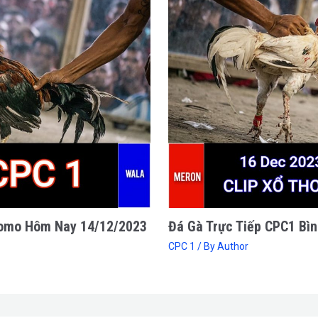
homo Hôm Nay 14/12/2023
Đá Gà Trực Tiếp CPC1 Bì
CPC 1
/ By
Author