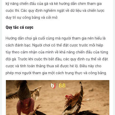
kỹ năng chiến đấu của gà và kê hướng dẫn chim tham gia
cuộc thi. Các quy định nghiêm ngặt về dữ liệu và chiến lược
duy trì sự công bằng và cởi mở.
Quy tắc cá cược
Hướng dẫn chọi gà cuối cùng mà người tham gia nên hiểu là
cách đánh bạc. Người chơi có thể đặt cược trước mỗi hiệp
tùy theo cảm nhận của mình về khả năng chiến đấu của từng
đội gà. Trước khi cuộc thi bắt đầu, các quy định cụ thể về đặt
cược và tính toán thắng thua sẽ được hé lộ. Điều này cho
phép mọi người tham gia một cách trung thực và công bằng.