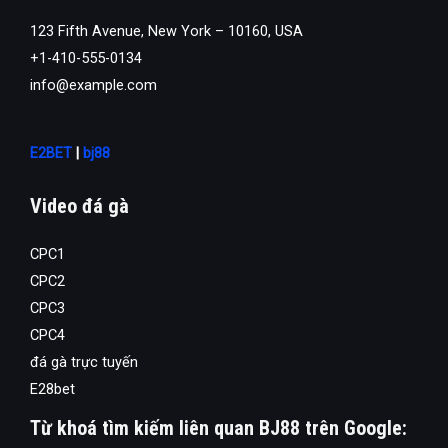
123 Fifth Avenue, New York – 10160, USA
+1-410-555-0134
info@example.com
E2BET
|
bj88
Video đá gà
CPC1
CPC2
CPC3
CPC4
đá gà trực tuyến
E28bet
Từ khoá tìm kiếm liên quan BJ88 trên Google: