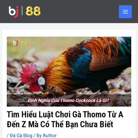
Skip
Post
Main
to
navigation
Men
content
Tìm Hiểu Luật Chơi Gà Thomo Từ A
Đến Z Mà Có Thể Bạn Chưa Biết
/
Đá Gà Blog
/ By
Author