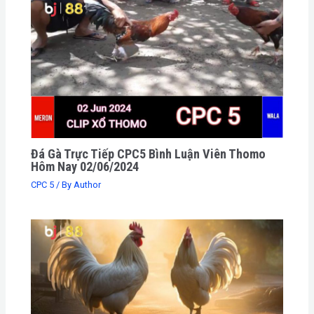
Đá Gà Trực Tiếp CPC5 Bình Luận Viên Thomo
Hôm Nay 02/06/2024
CPC 5
/ By
Author