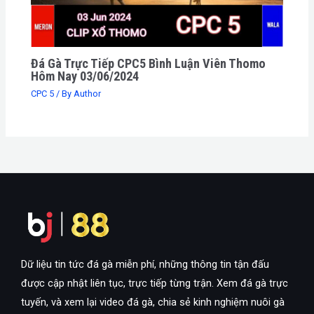
Đá Gà Trực Tiếp CPC5 Bình Luận Viên Thomo
Hôm Nay 03/06/2024
CPC 5
/ By
Author
Dữ liệu tin tức đá gà miễn phí, những thông tin tận đấu
được cập nhật liên tục, trực tiếp từng trận. Xem đá gà trực
tuyến, và xem lại video đá gà, chia sẻ kinh nghiệm nuôi gà