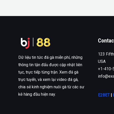
Contac
123 Fift
Dữ liệu tin tức đá gà miễn phí, những
USA
thông tin tận đấu được cập nhật liên
+1-410-
tục, trực tiếp từng trận. Xem đá gà
info@ex
trực tuyến, và xem lại video đá gà,
chia sẻ kinh nghiệm nuôi gà từ các sư
kê hàng đầu hiện nay.
E2BET
|