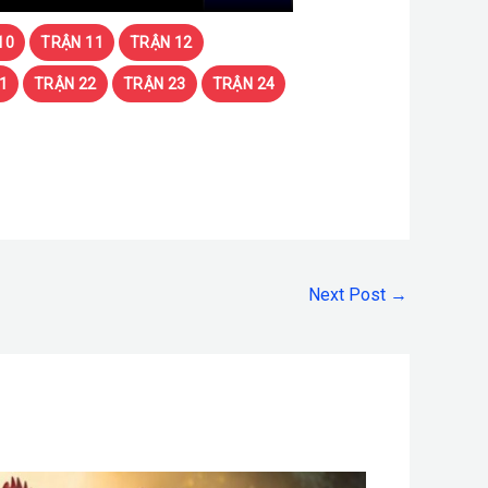
10
TRẬN 11
TRẬN 12
1
TRẬN 22
TRẬN 23
TRẬN 24
Next Post
→