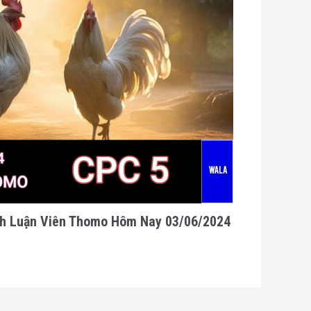
nh Luận Viên Thomo Hôm Nay 03/06/2024