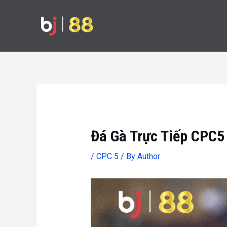
Skip
Post
to
navigation
content
Đá Gà Trực Tiếp CPC5
/
CPC 5
/ By
Author