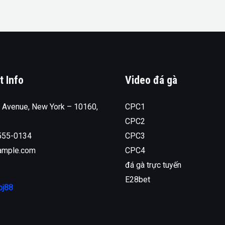
t Info
Video đá gà
h Avenue, New York – 10160,
CPC1
CPC2
555-0134
CPC3
ample.com
CPC4
đá gà trực tuyến
E28bet
bj88