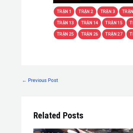
TRẬN 1
TRẬN 2
TRẬN 3
TRẬN
TRẬN 13
TRẬN 14
TRẬN 15
T
TRẬN 25
TRẬN 26
TRẬN 27
T
←
Previous Post
Related Posts