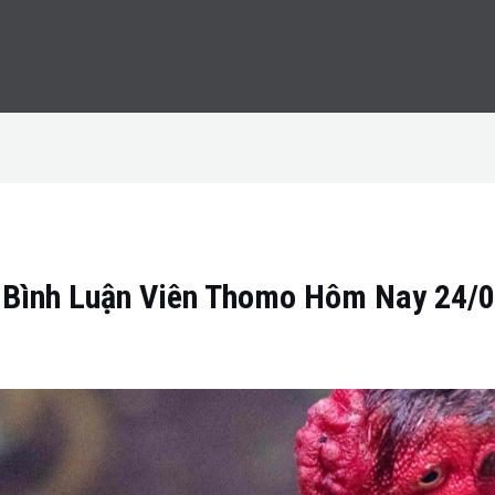
 Bình Luận Viên Thomo Hôm Nay 24/