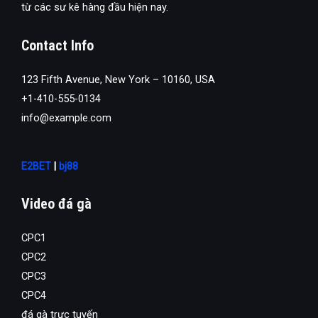
từ các sư kê hàng đầu hiện nay.
Contact Info
123 Fifth Avenue, New York – 10160, USA
+1-410-555-0134
info@example.com
E2BET
|
bj88
Video đá gà
CPC1
CPC2
CPC3
CPC4
đá gà trực tuyến