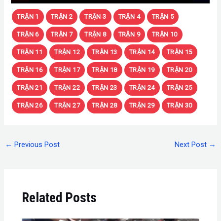
TRẬN 1
TRẬN 2
TRẬN 3
TRẬN 4
TRẬN 5
TRẬN 6
TRẬN 7
TRẬN 8
TRẬN 9
TRẬN 10
TRẬN 11
TRẬN 12
TRẬN 13
TRẬN 14
TRẬN 15
TRẬN 16
TRẬN 17
TRẬN 18
TRẬN 19
TRẬN 20
TRẬN 21
TRẬN 22
TRẬN 23
TRẬN 24
TRẬN 25
TRẬN 26
TRẬN 27
TRẬN 28
TRẬN 29
TRẬN 30
←
Previous Post
Next Post
→
Related Posts