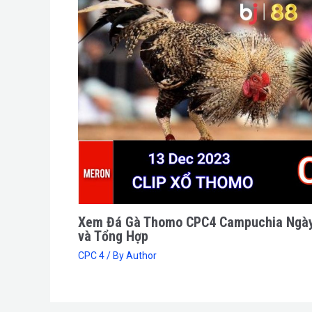
Xem Đá Gà Thomo CPC4 Campuchia Ngày 
và Tổng Hợp
CPC 4
/ By
Author