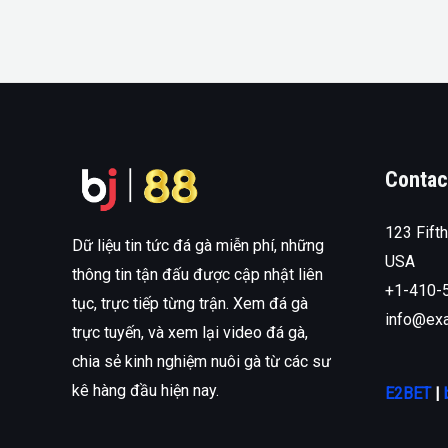
Contac
123 Fift
Dữ liệu tin tức đá gà miễn phí, những
USA
thông tin tận đấu được cập nhật liên
+1-410-
tục, trực tiếp từng trận. Xem đá gà
info@ex
trực tuyến, và xem lại video đá gà,
chia sẻ kinh nghiệm nuôi gà từ các sư
kê hàng đầu hiện nay.
E2BET
|