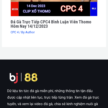
Đá Gà Trực Tiếp CPC4 Bình Luận Viên Thomo
Hôm Nay 14/12/2023
CPC 4
/ By
Author
Dữ liệu tin tức đá gà miễn phí, những thông tin tận đấu
được cập nhật liên tục, trực tiếp từng trận. Xem đá gà trực
tuyến, và xem lại video đá gà, chia sẻ kinh nghiệm nuôi gà