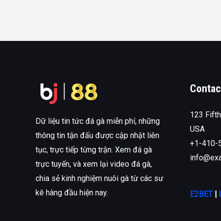
Contac
123 Fift
Dữ liệu tin tức đá gà miễn phí, những
USA
thông tin tận đấu được cập nhật liên
+1-410-
tục, trực tiếp từng trận. Xem đá gà
info@ex
trực tuyến, và xem lại video đá gà,
chia sẻ kinh nghiệm nuôi gà từ các sư
kê hàng đầu hiện nay.
E2BET
|