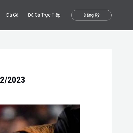
Đá Gà
Đá Gà Trực Tiếp
Đăng Ký
12/2023