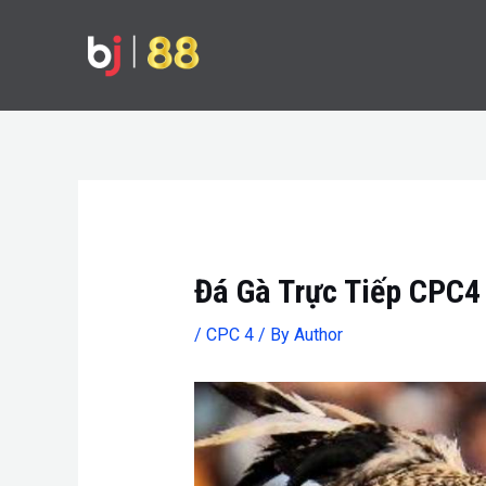
Skip
Post
to
navigation
content
Đá Gà Trực Tiếp CPC4
/
CPC 4
/ By
Author