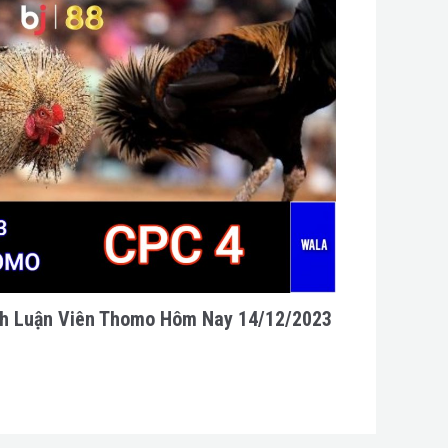
nh Luận Viên Thomo Hôm Nay 14/12/2023