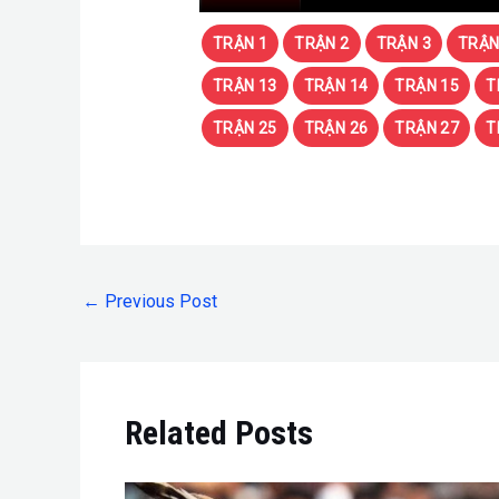
TRẬN 1
TRẬN 2
TRẬN 3
TRẬN
TRẬN 13
TRẬN 14
TRẬN 15
T
TRẬN 25
TRẬN 26
TRẬN 27
T
←
Previous Post
Related Posts