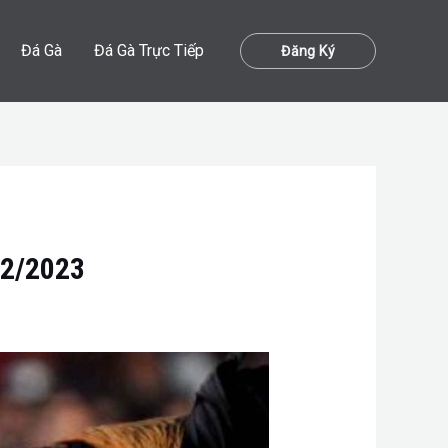
Đá Gà
Đá Gà Trực Tiếp
Đăng Ký
12/2023