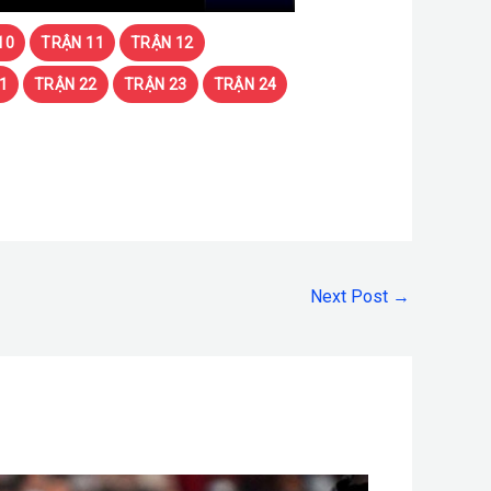
10
TRẬN 11
TRẬN 12
1
TRẬN 22
TRẬN 23
TRẬN 24
Next Post
→