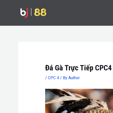
Skip
Post
to
navigation
content
Đá Gà Trực Tiếp CPC4
/
CPC 4
/ By
Author