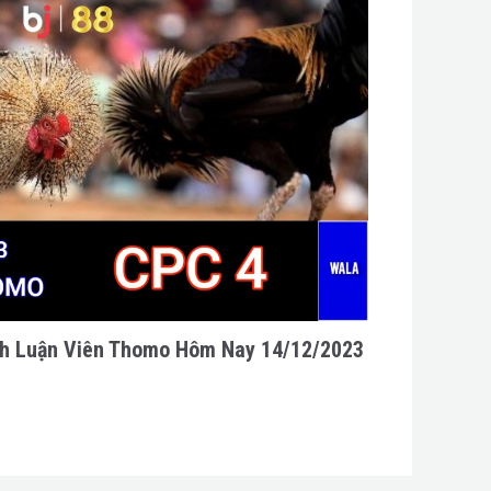
nh Luận Viên Thomo Hôm Nay 14/12/2023