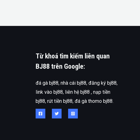
Từ khoá tìm kiếm liên quan
BJ88 trên Google:
đá gà bj88, nhà cái bj88, đăng ký bj88,
link vào bj88, liên hệ bj88 , nạp tiền
bj88, rút tiền bj88, đá gà thomo bj88.