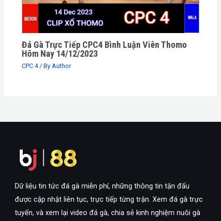
Đá Gà Trực Tiếp CPC4 Bình Luận Viên Thomo
Hôm Nay 14/12/2023
CPC 4
/ By
Author
Dữ liệu tin tức đá gà miễn phí, những thông tin tận đấu
được cập nhật liên tục, trực tiếp từng trận. Xem đá gà trực
tuyến, và xem lại video đá gà, chia sẻ kinh nghiệm nuôi gà