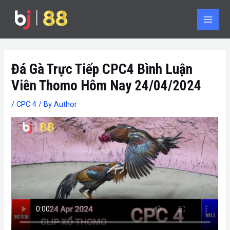
Skip
Post
Main
to
navigation
Men
content
Đá Gà Trực Tiếp CPC4 Bình Luận
Viên Thomo Hôm Nay 24/04/2024
/
CPC 4
/ By
Author