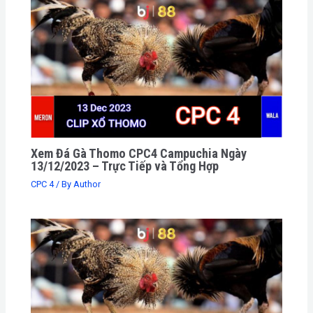
Xem Đá Gà Thomo CPC4 Campuchia Ngày
13/12/2023 – Trực Tiếp và Tổng Hợp
CPC 4
/ By
Author