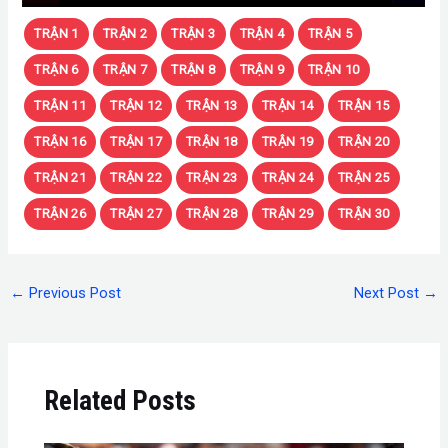
TRẬN 1
TRẬN 2
TRẬN 3
TRẬN 4
TRẬN 5
TRẬN 6
TRẬN 7
TRẬN 8
TRẬN 9
TRẬN 10
TRẬN 11
TRẬN 12
TRẬN 13
TRẬN 14
TRẬN 15
TRẬN 16
TRẬN 17
TRẬN 18
TRẬN 19
TRẬN 20
TRẬN 21
TRẬN 22
TRẬN 23
TRẬN 24
TRẬN 25
TRẬN 26
TRẬN 27
TRẬN 28
TRẬN 29
TRẬN 30
←
Previous Post
Next Post
→
Related Posts