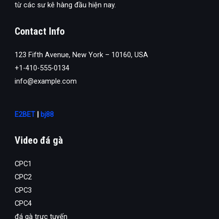
từ các sư kê hàng đầu hiện nay.
Contact Info
123 Fifth Avenue, New York – 10160, USA
+1-410-555-0134
info@example.com
E2BET
|
bj88
Video đá gà
CPC1
CPC2
CPC3
CPC4
đá gà trực tuyến