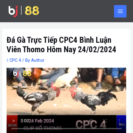
Skip
Post
Main
to
navigation
Men
content
Đá Gà Trực Tiếp CPC4 Bình Luận
Viên Thomo Hôm Nay 24/02/2024
/
CPC 4
/ By
Author