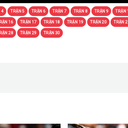
 4
TRẬN 5
TRẬN 6
TRẬN 7
TRẬN 8
TRẬN 9
TRẬN 
RẬN 16
TRẬN 17
TRẬN 18
TRẬN 19
TRẬN 20
TRẬN 2
RẬN 28
TRẬN 29
TRẬN 30