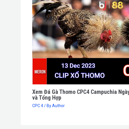
Xem Đá Gà Thomo CPC4 Campuchia Ngày 
và Tổng Hợp
CPC 4
/ By
Author