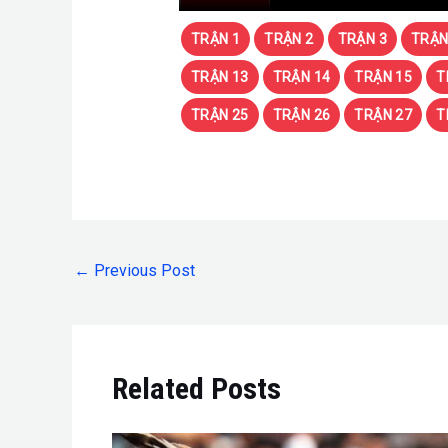
TRẬN 1
TRẬN 2
TRẬN 3
TRẬN
TRẬN 13
TRẬN 14
TRẬN 15
T
TRẬN 25
TRẬN 26
TRẬN 27
T
←
Previous Post
Related Posts