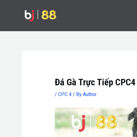
Skip
Post
to
navigation
content
Đá Gà Trực Tiếp CPC4
/
CPC 4
/ By
Author