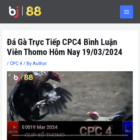
Skip
Post
Main
to
navigation
Men
content
Đá Gà Trực Tiếp CPC4 Bình Luận
Viên Thomo Hôm Nay 19/03/2024
/
CPC 4
/ By
Author