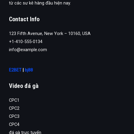
từ các sư kê hàng đầu hiện nay.
Contact Info
123 Fifth Avenue, New York – 10160, USA
+1-410-555-0134
info@example.com
E2BET
|
bj88
Video đá gà
CPC1
CPC2
CPC3
CPC4
đá gà trực tuyến