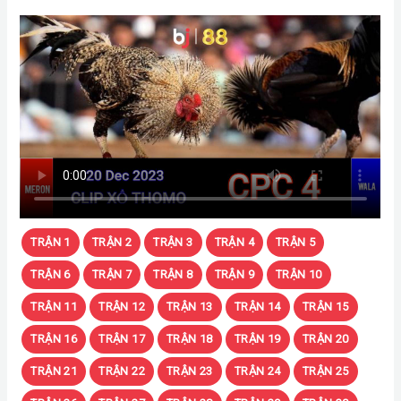
TRẬN 1
TRẬN 2
TRẬN 3
TRẬN 4
TRẬN 5
TRẬN 6
TRẬN 7
TRẬN 8
TRẬN 9
TRẬN 10
TRẬN 11
TRẬN 12
TRẬN 13
TRẬN 14
TRẬN 15
TRẬN 16
TRẬN 17
TRẬN 18
TRẬN 19
TRẬN 20
TRẬN 21
TRẬN 22
TRẬN 23
TRẬN 24
TRẬN 25