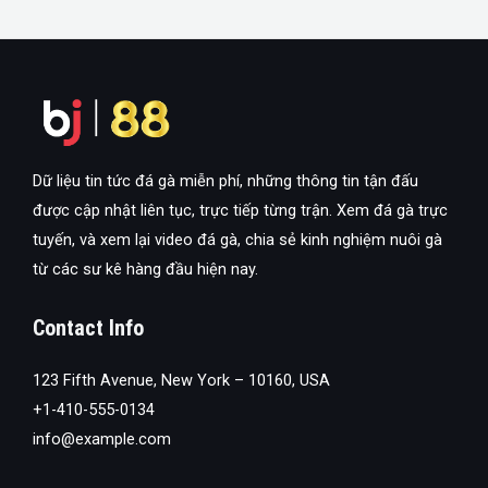
Dữ liệu tin tức đá gà miễn phí, những thông tin tận đấu
được cập nhật liên tục, trực tiếp từng trận. Xem đá gà trực
tuyến, và xem lại video đá gà, chia sẻ kinh nghiệm nuôi gà
từ các sư kê hàng đầu hiện nay.
Contact Info
123 Fifth Avenue, New York – 10160, USA
+1-410-555-0134
info@example.com