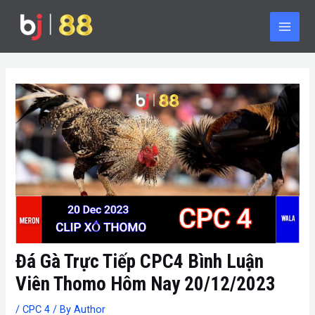
Skip
Post
Main
to
navigation
Men
content
Đá Gà Trực Tiếp CPC4 Bình Luận
Viên Thomo Hôm Nay 20/12/2023
/
CPC 4
/ By
Author