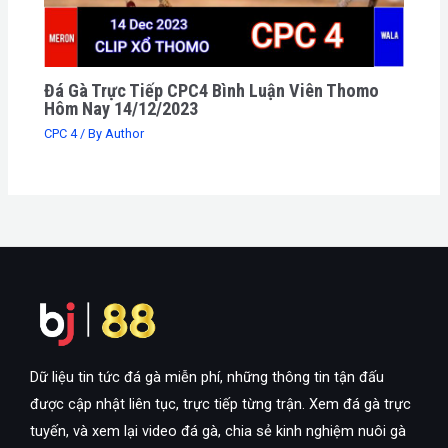
Đá Gà Trực Tiếp CPC4 Bình Luận Viên Thomo
Hôm Nay 14/12/2023
CPC 4
/ By
Author
Dữ liệu tin tức đá gà miễn phí, những thông tin tận đấu
được cập nhật liên tục, trực tiếp từng trận. Xem đá gà trực
tuyến, và xem lại video đá gà, chia sẻ kinh nghiệm nuôi gà