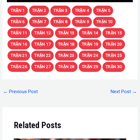
TRẬN 1
TRẬN 2
TRẬN 3
TRẬN 4
TRẬN 5
TRẬN 6
TRẬN 7
TRẬN 8
TRẬN 9
TRẬN 10
TRẬN 11
TRẬN 12
TRẬN 13
TRẬN 14
TRẬN 15
TRẬN 16
TRẬN 17
TRẬN 18
TRẬN 19
TRẬN 20
TRẬN 21
TRẬN 22
TRẬN 23
TRẬN 24
TRẬN 25
TRẬN 26
TRẬN 27
TRẬN 28
TRẬN 29
TRẬN 30
←
Previous Post
Next Post
→
Related Posts