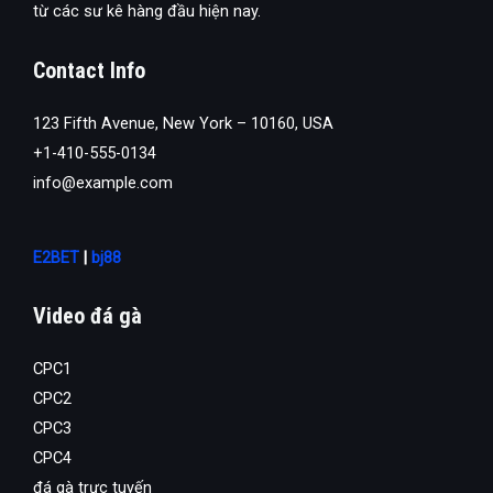
từ các sư kê hàng đầu hiện nay.
Contact Info
123 Fifth Avenue, New York – 10160, USA
+1-410-555-0134
info@example.com
E2BET
|
bj88
Video đá gà
CPC1
CPC2
CPC3
CPC4
đá gà trực tuyến