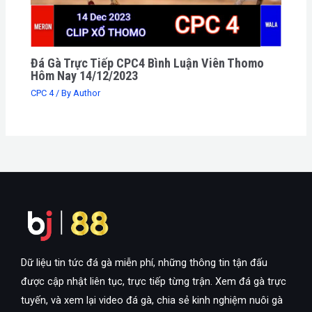
Đá Gà Trực Tiếp CPC4 Bình Luận Viên Thomo
Hôm Nay 14/12/2023
CPC 4
/ By
Author
Dữ liệu tin tức đá gà miễn phí, những thông tin tận đấu
được cập nhật liên tục, trực tiếp từng trận. Xem đá gà trực
tuyến, và xem lại video đá gà, chia sẻ kinh nghiệm nuôi gà