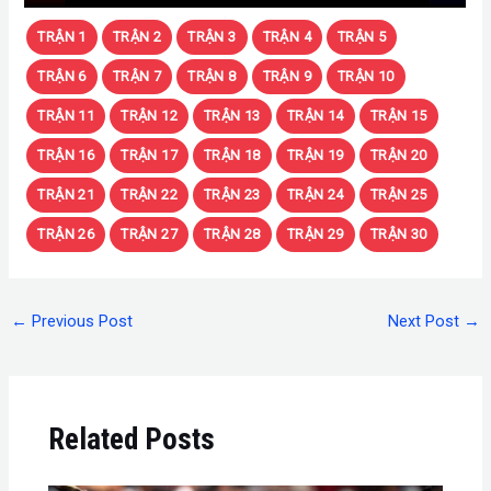
TRẬN 1
TRẬN 2
TRẬN 3
TRẬN 4
TRẬN 5
TRẬN 6
TRẬN 7
TRẬN 8
TRẬN 9
TRẬN 10
TRẬN 11
TRẬN 12
TRẬN 13
TRẬN 14
TRẬN 15
TRẬN 16
TRẬN 17
TRẬN 18
TRẬN 19
TRẬN 20
TRẬN 21
TRẬN 22
TRẬN 23
TRẬN 24
TRẬN 25
TRẬN 26
TRẬN 27
TRẬN 28
TRẬN 29
TRẬN 30
←
Previous Post
Next Post
→
Related Posts