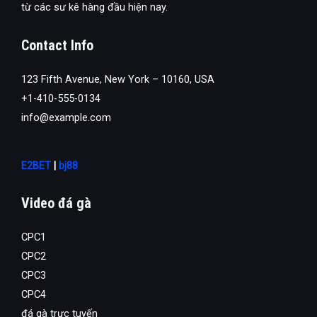
từ các sư kê hàng đầu hiện nay.
Contact Info
123 Fifth Avenue, New York – 10160, USA
+1-410-555-0134
info@example.com
E2BET
|
bj88
Video đá gà
CPC1
CPC2
CPC3
CPC4
đá gà trực tuyến