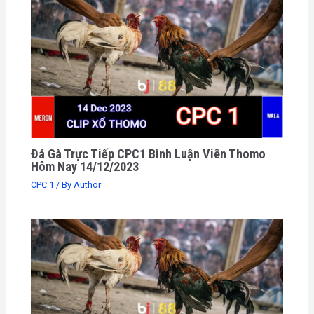
Đá Gà Trực Tiếp CPC1 Bình Luận Viên Thomo
Hôm Nay 14/12/2023
CPC 1
/ By
Author