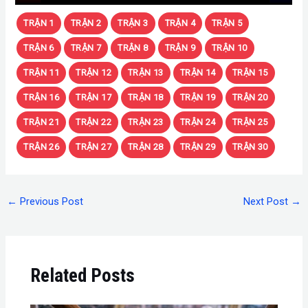
TRẬN 1
TRẬN 2
TRẬN 3
TRẬN 4
TRẬN 5
TRẬN 6
TRẬN 7
TRẬN 8
TRẬN 9
TRẬN 10
TRẬN 11
TRẬN 12
TRẬN 13
TRẬN 14
TRẬN 15
TRẬN 16
TRẬN 17
TRẬN 18
TRẬN 19
TRẬN 20
TRẬN 21
TRẬN 22
TRẬN 23
TRẬN 24
TRẬN 25
TRẬN 26
TRẬN 27
TRẬN 28
TRẬN 29
TRẬN 30
←
Previous Post
Next Post
→
Related Posts