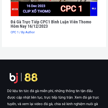
Đá Gà Trực Tiếp CPC1 Bình Luận Viên Thomo
Hôm Nay 16/12/2023
CPC 1
/ By
Author
Dữ liệu tin tức đá gà miễn phí, những thông tin tận đấu
được cập nhật liên tục, trực tiếp từng trận. Xem đá gà trực
tuyến, và xem lại video đá gà, chia sẻ kinh nghiệm nuôi gà