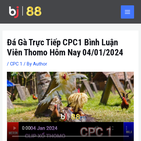
Skip
Post
Main
to
navigation
Men
content
Đá Gà Trực Tiếp CPC1 Bình Luận
Viên Thomo Hôm Nay 04/01/2024
/
CPC 1
/ By
Author