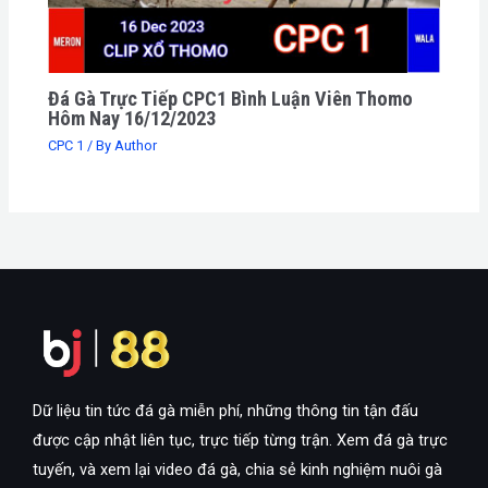
Đá Gà Trực Tiếp CPC1 Bình Luận Viên Thomo
Hôm Nay 16/12/2023
CPC 1
/ By
Author
Dữ liệu tin tức đá gà miễn phí, những thông tin tận đấu
được cập nhật liên tục, trực tiếp từng trận. Xem đá gà trực
tuyến, và xem lại video đá gà, chia sẻ kinh nghiệm nuôi gà