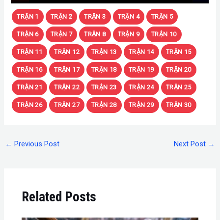
TRẬN 1
TRẬN 2
TRẬN 3
TRẬN 4
TRẬN 5
TRẬN 6
TRẬN 7
TRẬN 8
TRẬN 9
TRẬN 10
TRẬN 11
TRẬN 12
TRẬN 13
TRẬN 14
TRẬN 15
TRẬN 16
TRẬN 17
TRẬN 18
TRẬN 19
TRẬN 20
TRẬN 21
TRẬN 22
TRẬN 23
TRẬN 24
TRẬN 25
TRẬN 26
TRẬN 27
TRẬN 28
TRẬN 29
TRẬN 30
←
Previous Post
Next Post
→
Related Posts