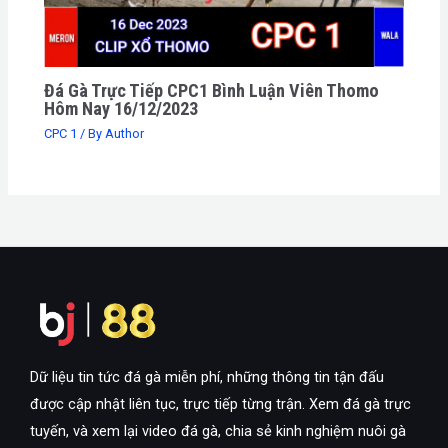
Đá Gà Trực Tiếp CPC1 Bình Luận Viên Thomo
Hôm Nay 16/12/2023
CPC 1
/ By
Author
Dữ liệu tin tức đá gà miễn phí, những thông tin tận đấu
được cập nhật liên tục, trực tiếp từng trận. Xem đá gà trực
tuyến, và xem lại video đá gà, chia sẻ kinh nghiệm nuôi gà