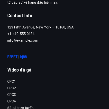
từ các sư kê hàng đầu hiện nay.
Contact Info
123 Fifth Avenue, New York – 10160, USA
+1-410-555-0134
info@example.com
E2BET
|
bj88
Video đá gà
CPC1
CPC2
CPC3
CPC4
đá gà trực tuyến