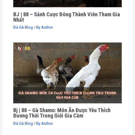
BJ | 88 – Sảnh Cược Đông Thành Viên Tham Gia
Nhất
Đá Gà Blog
/ By
Author
Bj | 88 – Gà Shamo: Món Ăn Được Yêu Thích
Đương Thời Trong Giới Gia Cầm
Đá Gà Blog
/ By
Author