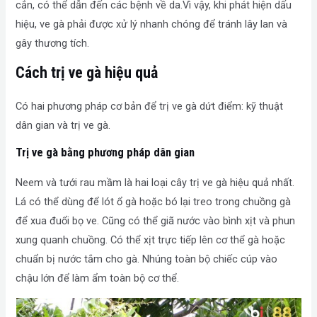
cắn, có thể dẫn đến các bệnh về da.Vì vậy, khi phát hiện dấu
hiệu, ve gà phải được xử lý nhanh chóng để tránh lây lan và
gây thương tích.
Cách trị ve gà hiệu quả
Có hai phương pháp cơ bản để trị ve gà dứt điểm: kỹ thuật
dân gian và trị ve gà.
Trị ve gà bằng phương pháp dân gian
Neem và tưới rau mầm là hai loại cây trị ve gà hiệu quả nhất.
Lá có thể dùng để lót ổ gà hoặc bó lại treo trong chuồng gà
để xua đuổi bọ ve. Cũng có thể giã nước vào bình xịt và phun
xung quanh chuồng. Có thể xịt trực tiếp lên cơ thể gà hoặc
chuẩn bị nước tắm cho gà. Nhúng toàn bộ chiếc cúp vào
chậu lớn để làm ẩm toàn bộ cơ thể.