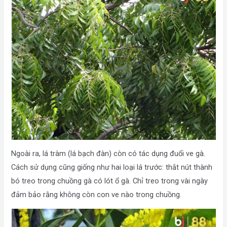
Ngoài ra, lá tràm (lá bạch đàn) còn có tác dụng đuổi ve gà.
Cách sử dụng cũng giống như hai loại lá trước: thắt nút thành
bó treo trong chuồng gà có lót ổ gà. Chỉ treo trong vài ngày
đảm bảo rằng không còn con ve nào trong chuồng.