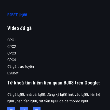
E2BET
|
bj88
Video đá gà
CPC1
CPC2
CPC3
CPC4
đá gà trực tuyến
E28bet
Từ khoá tìm kiếm liên quan BJ88 trên Google:
đá gà bj88, nhà cái bj88, đăng ký bj88, link vào bj88, liên hệ
bj88 , nạp tiền bj88, rút tiền bj88, đá gà thomo bj88.