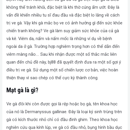
không thể tránh khỏi, đặc biệt là khi thờ cúng ẩm ướt. Đây là
vấn đề khiến nhiều tu sĩ đau đầu và đặc biệt lo lắng về cách
trị ve gà. Vậy khi gà mắc bọ ve có ảnh hưởng gì đến sức khỏe
chiến tranh không? Ve gà làm suy giảm sức khỏe của cả gà
và kê. Viêm da, nấm và nấm mốc là những ví dụ về bệnh
ngoài da ở gà. Trường hợp nghiêm trọng hơn có thể dẫn đến
viêm màng não…. Sau khi nhận được một số thắc mắc liên
quan đến chủ đề này, bj88 đã quyết định đưa ra một số gợi ý
điều trị ve gà. Sử dụng một số chiến lược cơ bản, việc hoàn
thiện thay vì sao chép có thể cực kỳ thành công.
Mạt gà là gì?
Ve gà đôi khi còn được gọi là rệp hoặc bọ gà, tên khoa học
của nó là Dermanyssus gallinae. Đây là loại ký sinh trùng trên
gà có kích thước nhỏ chỉ có đầu đinh ghim. Theo khoa học
nghiên cứu qua kính lúp, ve gà có đầu nhỏ, bụng hình bầu dục